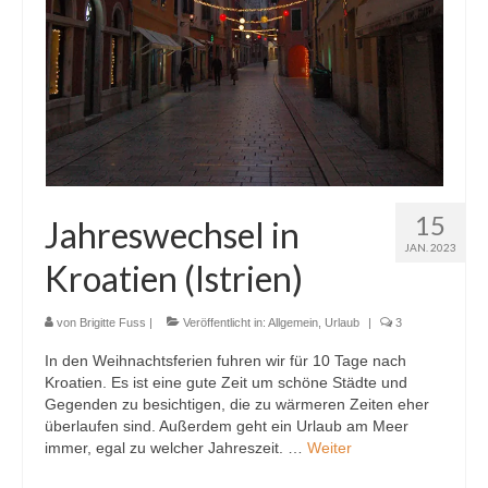
Ausstattung
Kontakt
Datenschutzerklärung
15
Jahreswechsel in
JAN. 2023
Kroatien (Istrien)
von
Brigitte Fuss
|
Veröffentlicht in:
Allgemein
,
Urlaub
|
3
In den Weihnachtsferien fuhren wir für 10 Tage nach
Kroatien. Es ist eine gute Zeit um schöne Städte und
Gegenden zu besichtigen, die zu wärmeren Zeiten eher
überlaufen sind. Außerdem geht ein Urlaub am Meer
immer, egal zu welcher Jahreszeit. …
Weiter