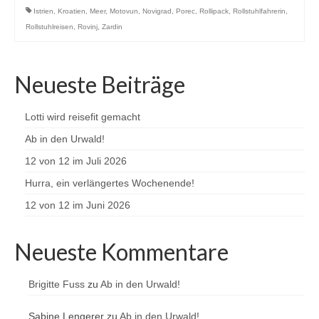
Istrien
,
Kroatien
,
Meer
,
Motovun
,
Novigrad
,
Porec
,
Rollipack
,
Rollstuhlfahrerin
,
Rollstuhlreisen
,
Rovinj
,
Zardin
Neueste Beiträge
Lotti wird reisefit gemacht
Ab in den Urwald!
12 von 12 im Juli 2026
Hurra, ein verlängertes Wochenende!
12 von 12 im Juni 2026
Neueste Kommentare
Brigitte Fuss
zu
Ab in den Urwald!
Sabine Lengerer
zu
Ab in den Urwald!